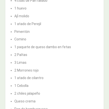
4 cdas de Pan rallado
1 huevo
AjÍ molido
1 atado de Perejil
Pimentón
Comino
1 paquete de queso dambo en fetas
2 Paltas
3 Limas
2 Morrones rojo
1 atado de cilantro
1 Cebolla
2 chiles jalapeño
Queso crema
Pan de hamburguesa