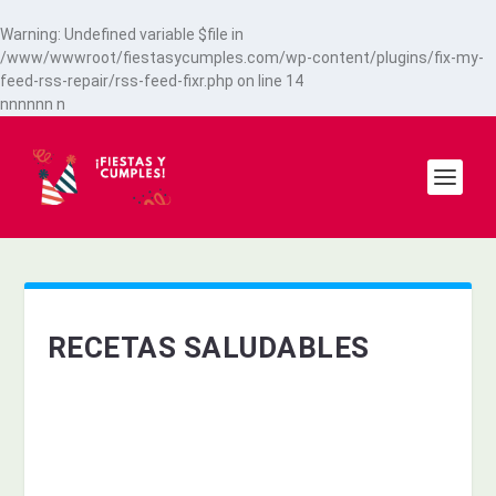
Warning
: Undefined variable $file in
/www/wwwroot/fiestasycumples.com/wp-content/plugins/fix-my-
feed-rss-repair/rss-feed-fixr.php
on line
14
n
n
n
n
n
n
n
RECETAS SALUDABLES