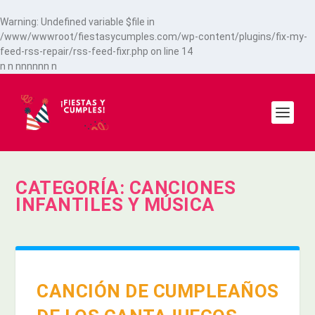
Warning
: Undefined variable $file in
/www/wwwroot/fiestasycumples.com/wp-content/plugins/fix-my-
feed-rss-repair/rss-feed-fixr.php
on line
14
n
n
n
n
n
n
n
n
n
CATEGORÍA:
CANCIONES
INFANTILES Y MÚSICA
CANCIÓN DE CUMPLEAÑOS