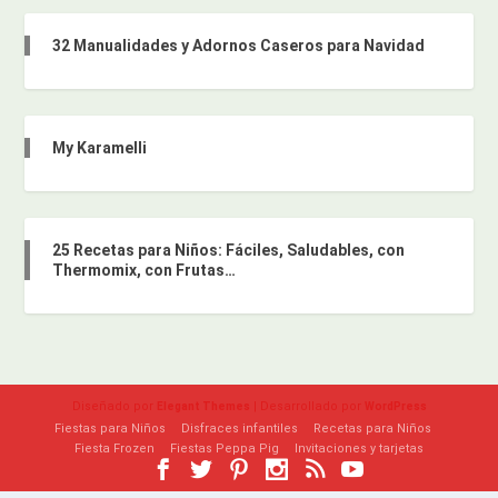
32 Manualidades y Adornos Caseros para Navidad
My Karamelli
25 Recetas para Niños: Fáciles, Saludables, con
Thermomix, con Frutas…
Diseñado por
| Desarrollado por
Elegant Themes
WordPress
Fiestas para Niños
Disfraces infantiles
Recetas para Niños
Fiesta Frozen
Fiestas Peppa Pig
Invitaciones y tarjetas