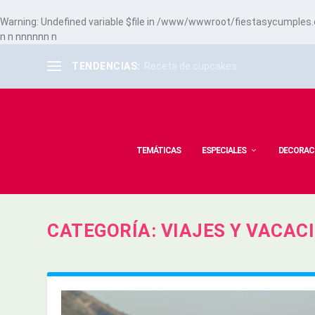
Warning
: Undefined variable $file in
/www/wwwroot/fiestasycumples.co
n
n
n
n
n
n
n
n
n
TENDENCIAS:
Receta de cupcakes
TEMÁTICAS
ESPECIALES
DECORAC
CATEGORÍA:
VIAJES Y VACAC