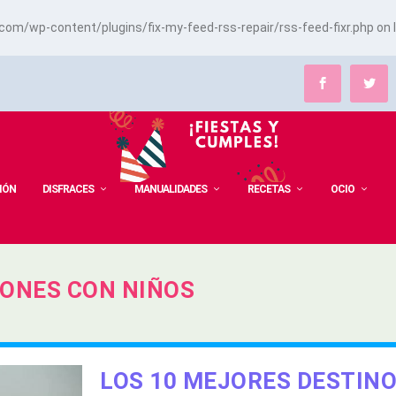
m/wp-content/plugins/fix-my-feed-rss-repair/rss-feed-fixr.php
on 
IÓN
DISFRACES
MANUALIDADES
RECETAS
OCIO
IONES CON NIÑOS
LOS 10 MEJORES DESTIN