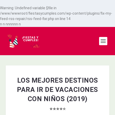
Warning
: Undefined variable $file in
/www/wwwroot/fiestasycumples.com/wp-content/plugins/fix-my-
feed-rss-repair/rss-feed-fixr.php
on line
14
n
n
n
n
n
n
n
n
n
LOS MEJORES DESTINOS
PARA IR DE VACACIONES
CON NIÑOS (2019)