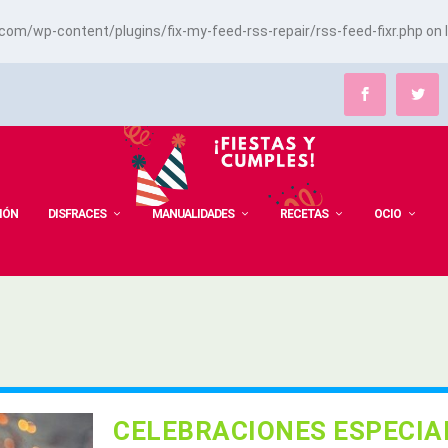
m/wp-content/plugins/fix-my-feed-rss-repair/rss-feed-fixr.php
on 
IÓN
DISFRACES
MANUALIDADES
RECETAS
OCIO
CELEBRACIONES ESPECIA