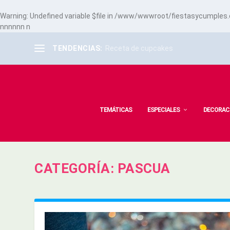
Warning
: Undefined variable $file in
/www/wwwroot/fiestasycumples.co
n
n
n
n
n
n
n
TENDENCIAS:
Receta de cupcakes
TEMÁTICAS
ESPECIALES
DECORAC
CATEGORÍA:
PASCUA