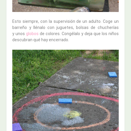
Esto siempre, con la supervisión de un adulto. Coge un
barreño y llénalo con juguetes, bolsas de chucherías
y unos
globos
de colores. Congélalo y deja que los niños
descubran qué hay encerrado.