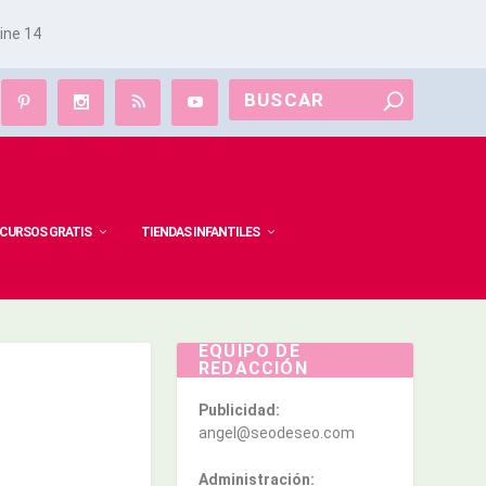
line
14
CURSOS GRATIS
TIENDAS INFANTILES
EQUIPO DE
REDACCIÓN
Publicidad:
angel@seodeseo.com
Administración: