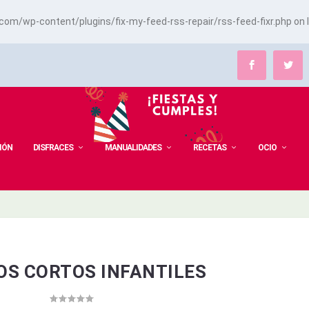
m/wp-content/plugins/fix-my-feed-rss-repair/rss-feed-fixr.php
on 
IÓN
DISFRACES
MANUALIDADES
RECETAS
OCIO
OS CORTOS INFANTILES