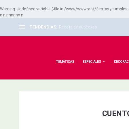
Warning
: Undefined variable $file in
/www/wwwroot/fiestasycumples.co
n
n
n
n
n
n
n
n
n
TENDENCIAS:
Receta de cupcakes
TEMÁTICAS
ESPECIALES
DECORAC
CUENT