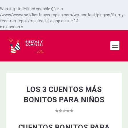
Warning
: Undefined variable $file in
/www/wwwroot/fiestasycumples.com/wp-content/plugins/fix-my-
feed-rss-repair/rss-feed-fixr.php
on line
14
n
n
n
n
n
n
n
n
n
LOS 3 CUENTOS MÁS
BONITOS PARA NIÑOS
CUENTOS BONITOS PARA