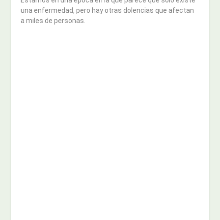
Estamos en una época en la que parece que solo existe
una enfermedad, pero hay otras dolencias que afectan
a miles de personas.