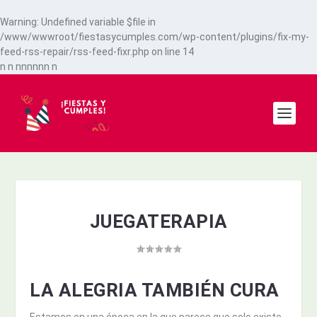
Warning
: Undefined variable $file in
/www/wwwroot/fiestasycumples.com/wp-content/plugins/fix-my-
feed-rss-repair/rss-feed-fixr.php
on line
14
n
n
n
n
n
n
n
n
n
JUEGATERAPIA
LA ALEGRIA TAMBIÉN CURA