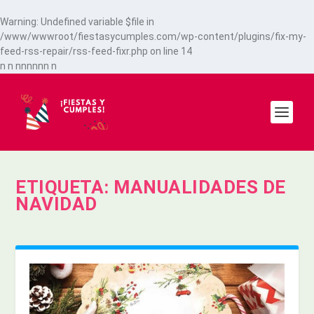
Warning
: Undefined variable $file in
/www/wwwroot/fiestasycumples.com/wp-content/plugins/fix-my-
feed-rss-repair/rss-feed-fixr.php
on line
14
n
n
n
n
n
n
n
n
n
ETIQUETA:
MANUALIDADES DE
NAVIDAD