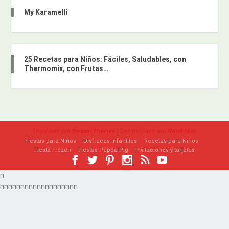
My Karamelli
25 Recetas para Niños: Fáciles, Saludables, con
Thermomix, con Frutas…
Diseñado por
| Desarrollado por
Elegant Themes
WordPress
Fiestas para Niños
Disfraces infantiles
Recetas para Niños
Fiesta Frozen
Fiestas Peppa Pig
Invitaciones y tarjetas
n
n
n
n
n
n
n
n
n
n
n
n
n
n
n
n
n
n
n
n