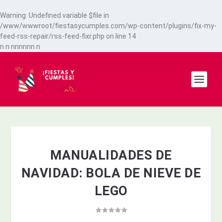
Warning
: Undefined variable $file in
/www/wwwroot/fiestasycumples.com/wp-content/plugins/fix-my-
feed-rss-repair/rss-feed-fixr.php
on line
14
n
n
n
n
n
n
n
n
n
MANUALIDADES DE
NAVIDAD: BOLA DE NIEVE DE
LEGO