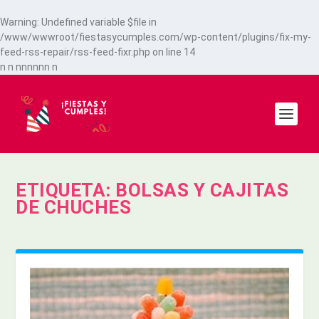
Warning
: Undefined variable $file in
/www/wwwroot/fiestasycumples.com/wp-content/plugins/fix-my-
feed-rss-repair/rss-feed-fixr.php
on line
14
n
n
n
n
n
n
n
n
n
ETIQUETA:
BOLSAS Y CAJITAS
DE CHUCHES