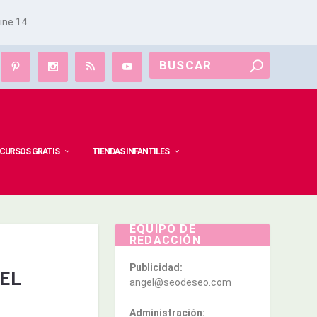
line
14
CURSOS GRATIS
TIENDAS INFANTILES
EQUIPO DE
REDACCIÓN
Publicidad:
EL
angel@seodeseo.com
Administración: