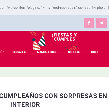
m/wp-content/plugins/fix-my-feed-rss-repair/rss-feed-fixr.php
on 
IÓN
DISFRACES
MANUALIDADES
RECETAS
OCIO
E CUMPLEAÑOS CON SORPRESAS EN 
INTERIOR