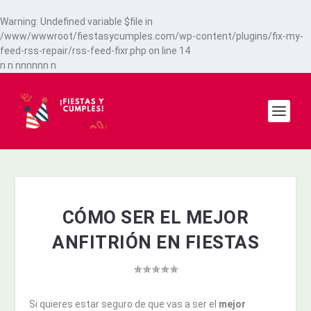
Warning
: Undefined variable $file in
/www/wwwroot/fiestasycumples.com/wp-content/plugins/fix-my-
feed-rss-repair/rss-feed-fixr.php
on line
14
n
n
n
n
n
n
n
n
n
CÓMO SER EL MEJOR
ANFITRIÓN EN FIESTAS
Si quieres estar seguro de que vas a ser el
mejor