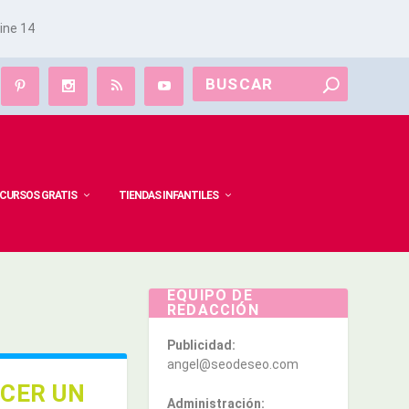
line
14
CURSOS GRATIS
TIENDAS INFANTILES
EQUIPO DE
REDACCIÓN
Publicidad:
angel@seodeseo.com
CER UN
Administración: