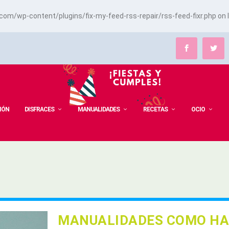
m/wp-content/plugins/fix-my-feed-rss-repair/rss-feed-fixr.php
on 
IÓN
DISFRACES
MANUALIDADES
RECETAS
OCIO
MANUALIDADES COMO HA