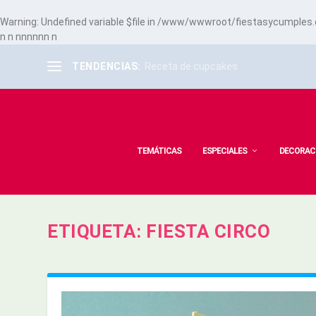
Warning
: Undefined variable $file in
/www/wwwroot/fiestasycumples.co
n
n
n
n
n
n
n
n
n
TENDENCIAS:
Receta de cupcakes
TEMÁTICAS
ESPECIALES
DECORAC
ETIQUETA:
FIESTA CIRCO