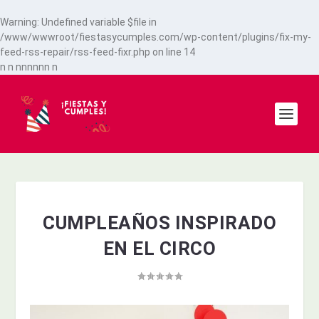
Warning
: Undefined variable $file in
/www/wwwroot/fiestasycumples.com/wp-content/plugins/fix-my-
feed-rss-repair/rss-feed-fixr.php
on line
14
n
n
n
n
n
n
n
n
n
CUMPLEAÑOS INSPIRADO
EN EL CIRCO