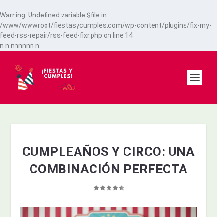
Warning
: Undefined variable $file in
/www/wwwroot/fiestasycumples.com/wp-content/plugins/fix-my-
feed-rss-repair/rss-feed-fixr.php
on line
14
n
n
n
n
n
n
n
n
n
CUMPLEAÑOS Y CIRCO: UNA
COMBINACIÓN PERFECTA