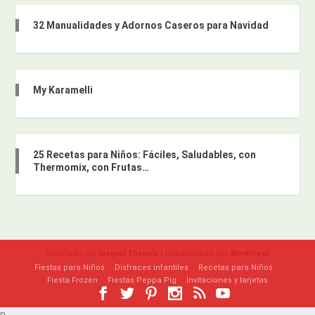
32 Manualidades y Adornos Caseros para Navidad
My Karamelli
25 Recetas para Niños: Fáciles, Saludables, con
Thermomix, con Frutas…
Diseñado por
| Desarrollado por
Elegant Themes
WordPress
Fiestas para Niños
Disfraces infantiles
Recetas para Niños
Fiesta Frozen
Fiestas Peppa Pig
Invitaciones y tarjetas
n