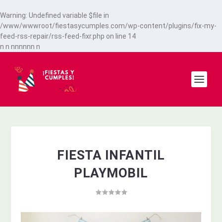
Warning
: Undefined variable $file in
/www/wwwroot/fiestasycumples.com/wp-content/plugins/fix-my-
feed-rss-repair/rss-feed-fixr.php
on line
14
n
n
n
n
n
n
n
n
n
FIESTA INFANTIL
PLAYMOBIL