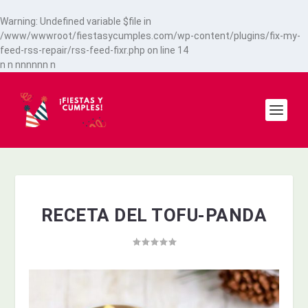
Warning
: Undefined variable $file in
/www/wwwroot/fiestasycumples.com/wp-content/plugins/fix-my-
feed-rss-repair/rss-feed-fixr.php
on line
14
n
n
n
n
n
n
n
n
n
RECETA DEL TOFU-PANDA