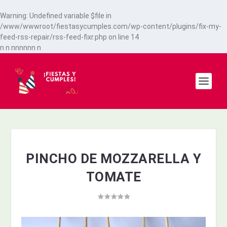
Warning
: Undefined variable $file in
/www/wwwroot/fiestasycumples.com/wp-content/plugins/fix-my-
feed-rss-repair/rss-feed-fixr.php
on line
14
n
n
n
n
n
n
n
n
n
PINCHO DE MOZZARELLA Y
TOMATE