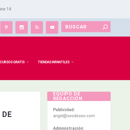
line
14
CURSOS GRATIS
TIENDAS INFANTILES
EQUIPO DE
REDACCIÓN
Publicidad:
 DE
angel@seodeseo.com
Administración: