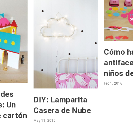
Cómo h
antifac
niños d
Feb 1, 2016
ades
DIY: Lamparita
s: Un
Casera de Nube
e cartón
May 11, 2016