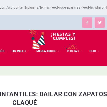
m/wp-content/plugins/fix-my-feed-rss-repair/rss-feed-fixr.php
on 
IÓN
DISFRACES
MANUALIDADES
RECETAS
OCIO
INFANTILES: BAILAR CON ZAPATOS
CLAQUÉ