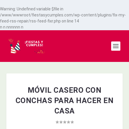
Warning
: Undefined variable $file in
/www/wwwroot/fiestasycumples.com/wp-content/plugins/fix-my-
feed-rss-repair/rss-feed-fixr.php
on line
14
n
n
n
n
n
n
n
n
n
MÓVIL CASERO CON
CONCHAS PARA HACER EN
CASA