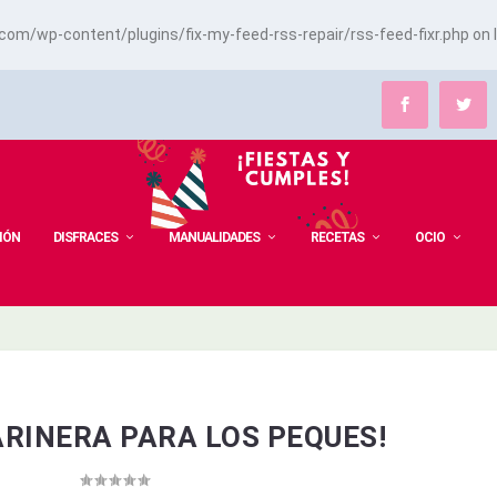
m/wp-content/plugins/fix-my-feed-rss-repair/rss-feed-fixr.php
on 
IÓN
DISFRACES
MANUALIDADES
RECETAS
OCIO
ARINERA PARA LOS PEQUES!