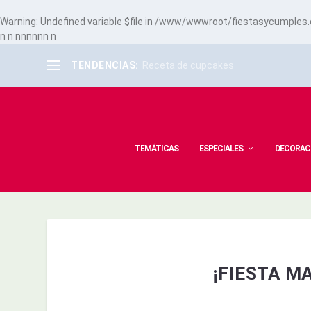
Warning
: Undefined variable $file in
/www/wwwroot/fiestasycumples.co
n
n
n
n
n
n
n
n
n
TENDENCIAS:
Receta de cupcakes
TEMÁTICAS
ESPECIALES
DECORAC
¡FIESTA M