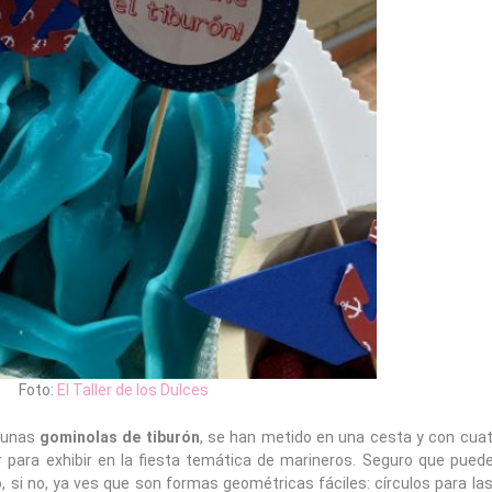
Foto:
El Taller de los Dulces
 unas
gominolas de tiburón
, se han metido en una cesta y con cuatr
r para exhibir en la fiesta temática de marineros. Seguro que pued
, si no, ya ves que son formas geométricas fáciles: círculos para la