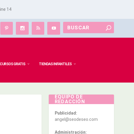
line
14
CURSOS GRATIS
TIENDAS INFANTILES
EQUIPO DE
REDACCIÓN
Publicidad:
angel@seodeseo.com
Administración: