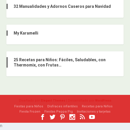
32 Manualidades y Adornos Caseros para Navidad
My Karamelli
25 Recetas para Niños: Fáciles, Saludables, con
Thermomix, con Frutas…
Diseñado por
| Desarrollado por
Elegant Themes
WordPress
Fiestas para Niños
Disfraces infantiles
Recetas para Niños
Fiesta Frozen
Fiestas Peppa Pig
Invitaciones y tarjetas
n