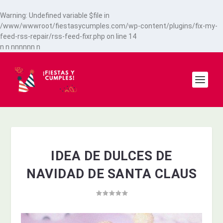
Warning
: Undefined variable $file in
/www/wwwroot/fiestasycumples.com/wp-content/plugins/fix-my-
feed-rss-repair/rss-feed-fixr.php
on line
14
n
n
n
n
n
n
n
n
n
IDEA DE DULCES DE
NAVIDAD DE SANTA CLAUS