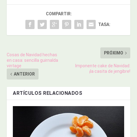
COMPARTIR:
TASA:
PRÓXIMO
Cosas de Navidad hechas
en casa: sencilla guirnalda
vintage
Imponente cake de Navidad:
¡la casita de jengibre!
ANTERIOR
ARTÍCULOS RELACIONADOS