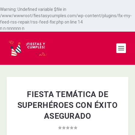
Warning
: Undefined variable $file in
/www/wwwroot/fiestasycumples.com/wp-content/plugins/fix-my-
feed-rss-repair/rss-feed-fixr.php
on line
14
n
n
n
n
n
n
n
n
n
FIESTA TEMÁTICA DE
SUPERHÉROES CON ÉXITO
ASEGURADO