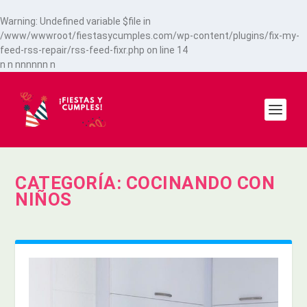
Warning
: Undefined variable $file in
/www/wwwroot/fiestasycumples.com/wp-content/plugins/fix-my-
feed-rss-repair/rss-feed-fixr.php
on line
14
n
n
n
n
n
n
n
n
n
CATEGORÍA:
COCINANDO CON
NIÑOS