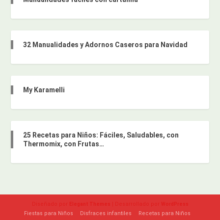
32 Manualidades y Adornos Caseros para Navidad
My Karamelli
25 Recetas para Niños: Fáciles, Saludables, con
Thermomix, con Frutas…
Diseñado por
| Desarrollado por
Elegant Themes
WordPress
Fiestas para Niños
Disfraces infantiles
Recetas para Niños