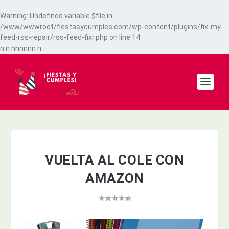
Warning
: Undefined variable $file in
/www/wwwroot/fiestasycumples.com/wp-content/plugins/fix-my-
feed-rss-repair/rss-feed-fixr.php
on line
14
n
n
n
n
n
n
n
n
n
VUELTA AL COLE CON
AMAZON