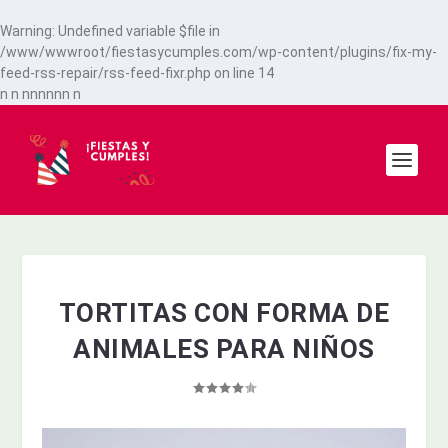
Warning
: Undefined variable $file in
/www/wwwroot/fiestasycumples.com/wp-content/plugins/fix-my-
feed-rss-repair/rss-feed-fixr.php
on line
14
n
n
n
n
n
n
n
n
n
TORTITAS CON FORMA DE
ANIMALES PARA NIÑOS