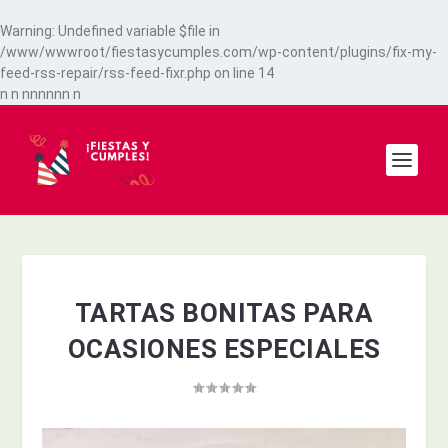
Warning
: Undefined variable $file in
/www/wwwroot/fiestasycumples.com/wp-content/plugins/fix-my-
feed-rss-repair/rss-feed-fixr.php
on line
14
n
n
n
n
n
n
n
n
n
TARTAS BONITAS PARA
OCASIONES ESPECIALES