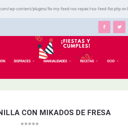
m/wp-content/plugins/fix-my-feed-rss-repair/rss-feed-fixr.php
on 
IÓN
DISFRACES
MANUALIDADES
RECETAS
OCIO
NILLA CON MIKADOS DE FRESA