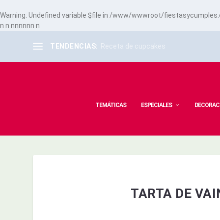
Warning
: Undefined variable $file in
/www/wwwroot/fiestasycumples.co
n
n
n
n
n
n
n
n
n
TENDENCIAS:
Receta de cupcakes
TEMÁTICAS
ESPECIALES
DECORAC
TARTA DE VAI