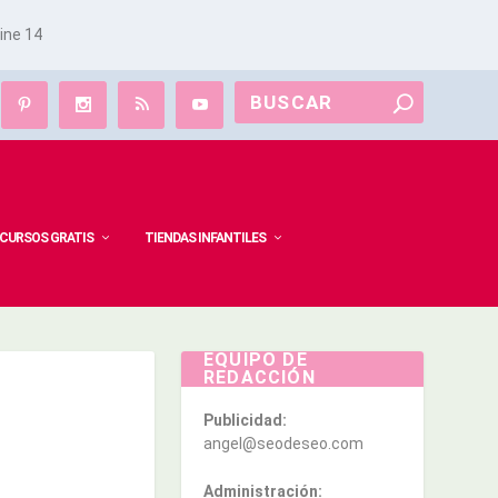
line
14
CURSOS GRATIS
TIENDAS INFANTILES
EQUIPO DE
REDACCIÓN
Publicidad:
angel@seodeseo.com
Administración: