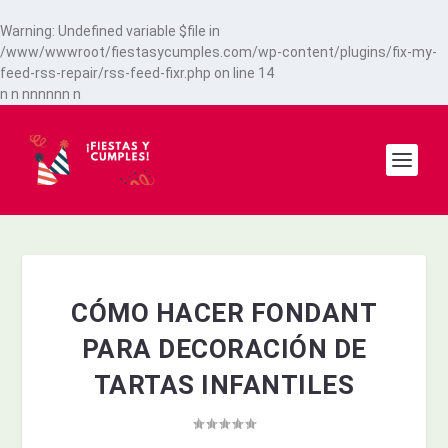
Warning
: Undefined variable $file in
/www/wwwroot/fiestasycumples.com/wp-content/plugins/fix-my-
feed-rss-repair/rss-feed-fixr.php
on line
14
n
n
n
n
n
n
n
n
n
CÓMO HACER FONDANT
PARA DECORACIÓN DE
TARTAS INFANTILES