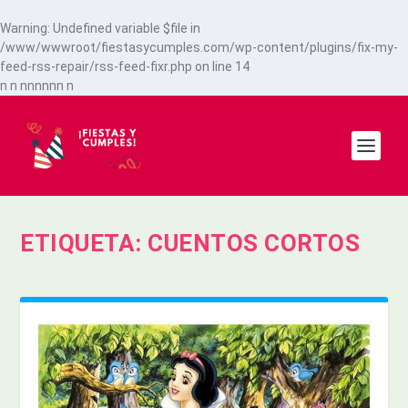
Warning
: Undefined variable $file in
/www/wwwroot/fiestasycumples.com/wp-content/plugins/fix-my-
feed-rss-repair/rss-feed-fixr.php
on line
14
n
n
n
n
n
n
n
n
n
ETIQUETA:
CUENTOS CORTOS