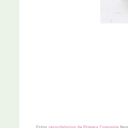
Estos
recordatorios de Primera Comunión
llev