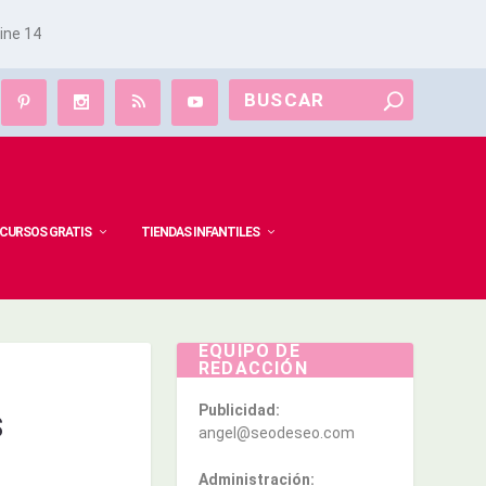
line
14
CURSOS GRATIS
TIENDAS INFANTILES
EQUIPO DE
REDACCIÓN
Publicidad:
S
angel@seodeseo.com
Administración: