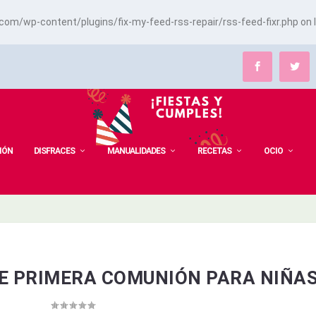
m/wp-content/plugins/fix-my-feed-rss-repair/rss-feed-fixr.php
on 
IÓN
DISFRACES
MANUALIDADES
RECETAS
OCIO
E PRIMERA COMUNIÓN PARA NIÑA