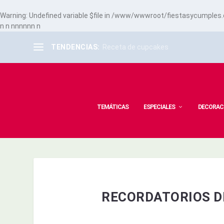
Warning
: Undefined variable $file in
/www/wwwroot/fiestasycumples.co
n
n
n
n
n
n
n
n
n
TENDENCIAS:
Receta de cupcakes
TEMÁTICAS
ESPECIALES
DECORAC
RECORDATORIOS D