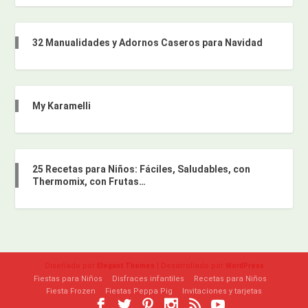
32 Manualidades y Adornos Caseros para Navidad
My Karamelli
25 Recetas para Niños: Fáciles, Saludables, con
Thermomix, con Frutas…
Diseñado por
| Desarrollado por
Elegant Themes
WordPress
Fiestas para Niños
Disfraces infantiles
Recetas para Niños
Fiesta Frozen
Fiestas Peppa Pig
Invitaciones y tarjetas