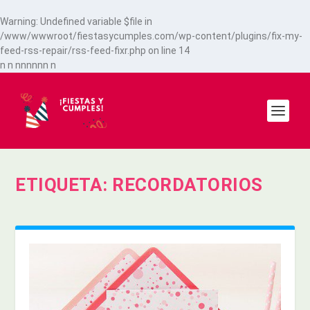
Warning
: Undefined variable $file in
/www/wwwroot/fiestasycumples.com/wp-content/plugins/fix-my-
feed-rss-repair/rss-feed-fixr.php
on line
14
n
n
n
n
n
n
n
n
n
ETIQUETA:
RECORDATORIOS