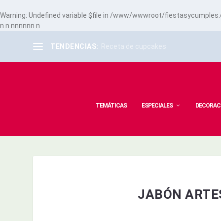
Warning
: Undefined variable $file in
/www/wwwroot/fiestasycumples.co
n
n
n
n
n
n
n
n
n
TENDENCIAS:
Receta de cupcakes
TEMÁTICAS
ESPECIALES
DECORAC
JABÓN ARTE