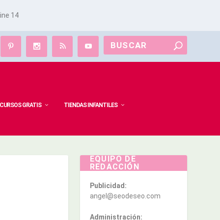
line
14
CURSOS GRATIS
TIENDAS INFANTILES
EQUIPO DE
REDACCIÓN
Publicidad:
angel@seodeseo.com
Administración: