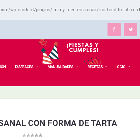
m/wp-content/plugins/fix-my-feed-rss-repair/rss-feed-fixr.php
on 
IÓN
DISFRACES
MANUALIDADES
RECETAS
OCIO
SANAL CON FORMA DE TARTA