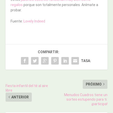
regalos
porque son totalmente personales. Anímate a
probar.
Fuente:
Lovely Indeed
COMPARTIR:
TASA:
PRÓXIMO
Fiesta infantil del té al aire
libre
Menudos Cuadros tiene un
ANTERIOR
sorteo estupendo para ti:
¡participa!