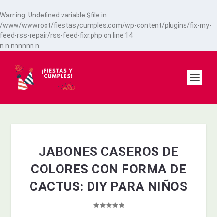
Warning
: Undefined variable $file in
/www/wwwroot/fiestasycumples.com/wp-content/plugins/fix-my-
feed-rss-repair/rss-feed-fixr.php
on line
14
n
n
n
n
n
n
n
n
n
JABONES CASEROS DE
COLORES CON FORMA DE
CACTUS: DIY PARA NIÑOS