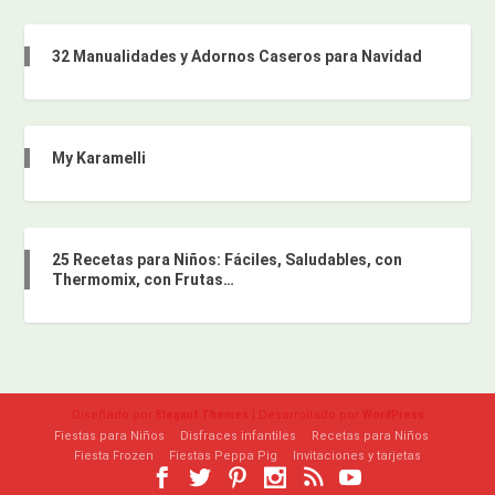
32 Manualidades y Adornos Caseros para Navidad
My Karamelli
25 Recetas para Niños: Fáciles, Saludables, con
Thermomix, con Frutas…
Diseñado por
| Desarrollado por
Elegant Themes
WordPress
Fiestas para Niños
Disfraces infantiles
Recetas para Niños
Fiesta Frozen
Fiestas Peppa Pig
Invitaciones y tarjetas