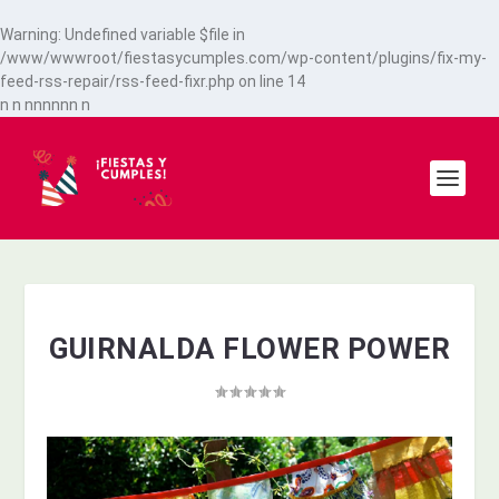
Warning
: Undefined variable $file in
/www/wwwroot/fiestasycumples.com/wp-content/plugins/fix-my-
feed-rss-repair/rss-feed-fixr.php
on line
14
n
n
n
n
n
n
n
n
n
GUIRNALDA FLOWER POWER