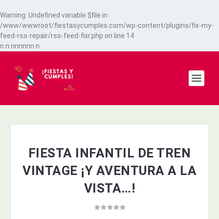
Warning
: Undefined variable $file in
/www/wwwroot/fiestasycumples.com/wp-content/plugins/fix-my-
feed-rss-repair/rss-feed-fixr.php
on line
14
n
n
n
n
n
n
n
n
n
FIESTA INFANTIL DE TREN
VINTAGE ¡Y AVENTURA A LA
VISTA…!