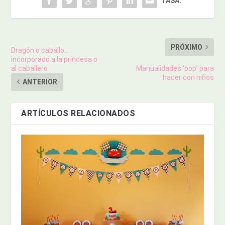
TASA:
PRÓXIMO
Dragón o caballo…
incorporado a la princesa o
al caballero
Manualidades ‘pop’ para
hacer con niños
ANTERIOR
ARTÍCULOS RELACIONADOS