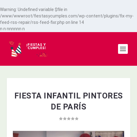
Warning
: Undefined variable $file in
/www/wwwroot/fiestasycumples.com/wp-content/plugins/fix-my-
feed-rss-repair/rss-feed-fixr.php
on line
14
n
n
n
n
n
n
n
n
n
FIESTA INFANTIL PINTORES
DE PARÍS