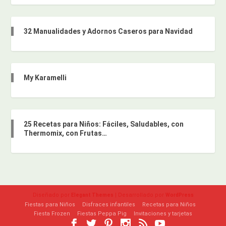
32 Manualidades y Adornos Caseros para Navidad
My Karamelli
25 Recetas para Niños: Fáciles, Saludables, con
Thermomix, con Frutas…
Diseñado por
| Desarrollado por
Elegant Themes
WordPress
Fiestas para Niños
Disfraces infantiles
Recetas para Niños
Fiesta Frozen
Fiestas Peppa Pig
Invitaciones y tarjetas