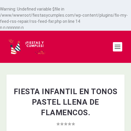
Warning
: Undefined variable $file in
/www/wwwroot/fiestasycumples.com/wp-content/plugins/fix-my-
feed-rss-repair/rss-feed-fixr.php
on line
14
n
n
n
n
n
n
n
n
n
FIESTA INFANTIL EN TONOS
PASTEL LLENA DE
FLAMENCOS.