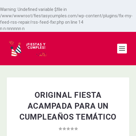
Warning
: Undefined variable $file in
/www/wwwroot/fiestasycumples.com/wp-content/plugins/fix-my-
feed-rss-repair/rss-feed-fixr.php
on line
14
n
n
n
n
n
n
n
n
n
ORIGINAL FIESTA
ACAMPADA PARA UN
CUMPLEAÑOS TEMÁTICO