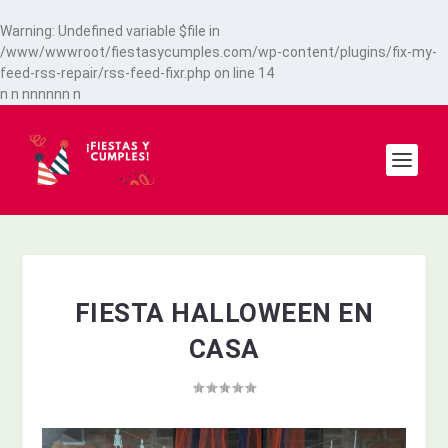
Warning
: Undefined variable $file in
/www/wwwroot/fiestasycumples.com/wp-content/plugins/fix-my-
feed-rss-repair/rss-feed-fixr.php
on line
14
n
n
n
n
n
n
n
n
n
FIESTA HALLOWEEN EN
CASA