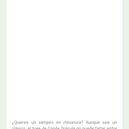
¿Quieres un vampiro en miniatura? Aunque sea un
clásico, el traje de Conde Drácula no puede faltar entre