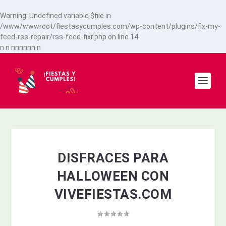
Warning
: Undefined variable $file in
/www/wwwroot/fiestasycumples.com/wp-content/plugins/fix-my-
feed-rss-repair/rss-feed-fixr.php
on line
14
n
n
n
n
n
n
n
n
n
DISFRACES PARA
HALLOWEEN CON
VIVEFIESTAS.COM