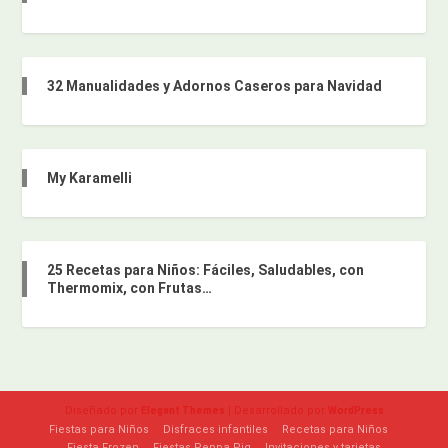
32 Manualidades y Adornos Caseros para Navidad
My Karamelli
25 Recetas para Niños: Fáciles, Saludables, con
Thermomix, con Frutas…
Diseñado por
| Desarrollado por
Elegant Themes
WordPress
Fiestas para Niños
Disfraces infantiles
Recetas para Niños
Fiesta Frozen
Fiestas Peppa Pig
Invitaciones y tarjetas