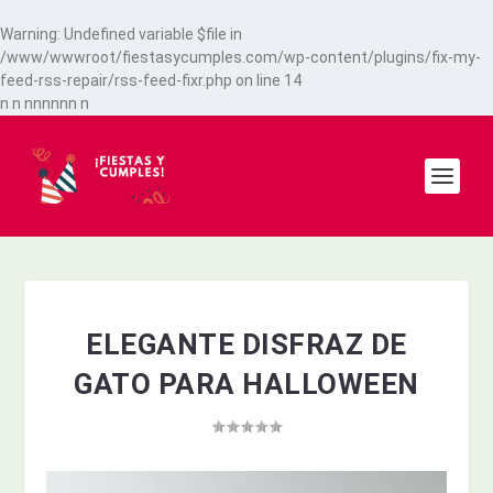
Warning
: Undefined variable $file in
/www/wwwroot/fiestasycumples.com/wp-content/plugins/fix-my-
feed-rss-repair/rss-feed-fixr.php
on line
14
n
n
n
n
n
n
n
n
n
ELEGANTE DISFRAZ DE
GATO PARA HALLOWEEN