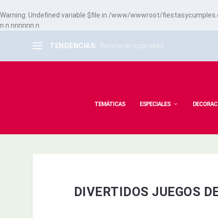
Warning
: Undefined variable $file in
/www/wwwroot/fiestasycumples.co
n
n
n
n
n
n
n
n
n
TENDENCIAS:
Receta de cupcakes
TEMÁTICAS
ESPECIALES
DECORAC
DIVERTIDOS JUEGOS D