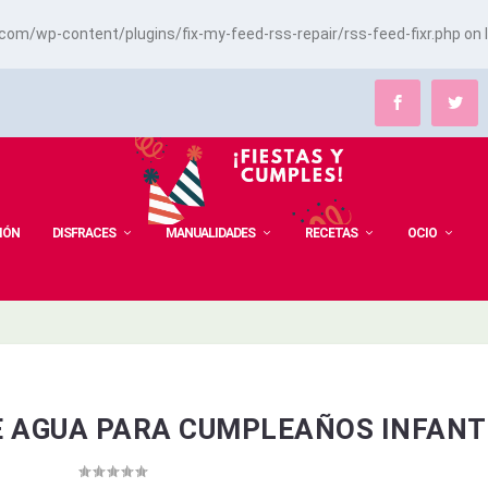
m/wp-content/plugins/fix-my-feed-rss-repair/rss-feed-fixr.php
on 
IÓN
DISFRACES
MANUALIDADES
RECETAS
OCIO
E AGUA PARA CUMPLEAÑOS INFANT