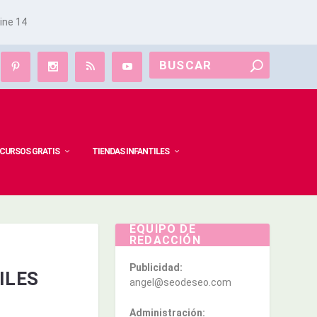
line
14
CURSOS GRATIS
TIENDAS INFANTILES
EQUIPO DE
REDACCIÓN
Publicidad:
ILES
angel@seodeseo.com
Administración: