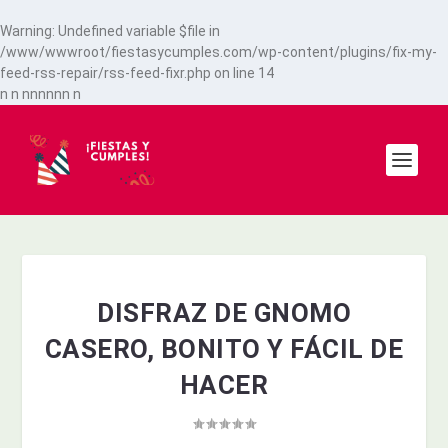
Warning
: Undefined variable $file in
/www/wwwroot/fiestasycumples.com/wp-content/plugins/fix-my-
feed-rss-repair/rss-feed-fixr.php
on line
14
n
n
n
n
n
n
n
n
n
DISFRAZ DE GNOMO
CASERO, BONITO Y FÁCIL DE
HACER