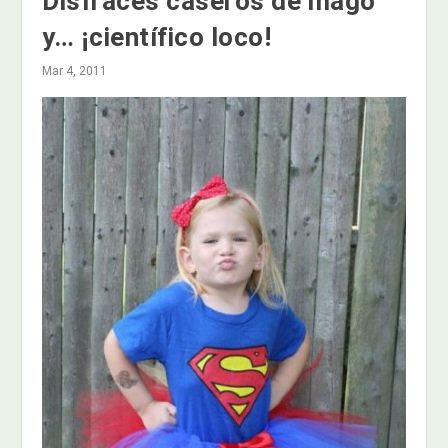
Disfraces caseros de mago
y… ¡científico loco!
Mar 4, 2011