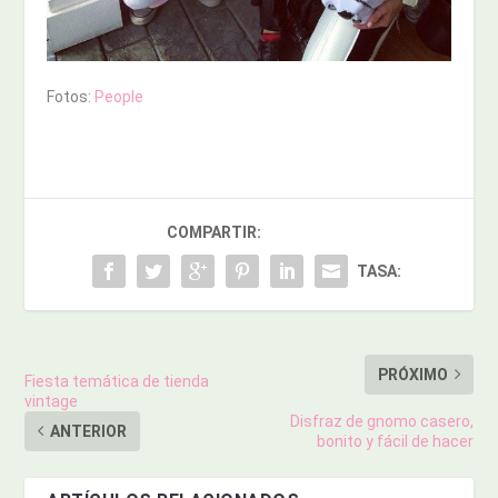
Fotos:
People
COMPARTIR:
TASA:
PRÓXIMO
Fiesta temática de tienda
vintage
Disfraz de gnomo casero,
ANTERIOR
bonito y fácil de hacer