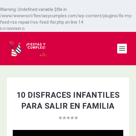
Warning
: Undefined variable $file in
/www/wwwroot/fiestasycumples.com/wp-content/plugins/fix-my-
feed-rss-repair/rss-feed-fixr.php
on line
14
n
n
n
n
n
n
n
n
n
10 DISFRACES INFANTILES
PARA SALIR EN FAMILIA