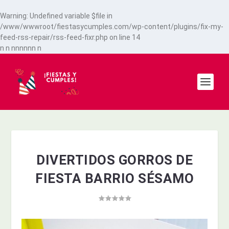
Warning
: Undefined variable $file in
/www/wwwroot/fiestasycumples.com/wp-content/plugins/fix-my-
feed-rss-repair/rss-feed-fixr.php
on line
14
n
n
n
n
n
n
n
n
n
DIVERTIDOS GORROS DE
FIESTA BARRIO SÉSAMO