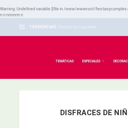
Warning
: Undefined variable $file in
/www/wwwroot/fiestasycumples.co
n
n
n
n
n
n
n
n
n
TENDENCIAS:
Receta de cupcakes
TEMÁTICAS
ESPECIALES
DECORAC
DISFRACES DE NI