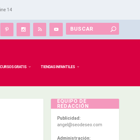
line
14
CURSOS GRATIS
TIENDAS INFANTILES
EQUIPO DE
REDACCIÓN
Publicidad:
angel@seodeseo.com
Administración: