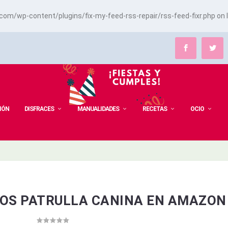
m/wp-content/plugins/fix-my-feed-rss-repair/rss-feed-fixr.php
on 
IÓN
DISFRACES
MANUALIDADES
RECETAS
OCIO
ÑOS PATRULLA CANINA EN AMAZON