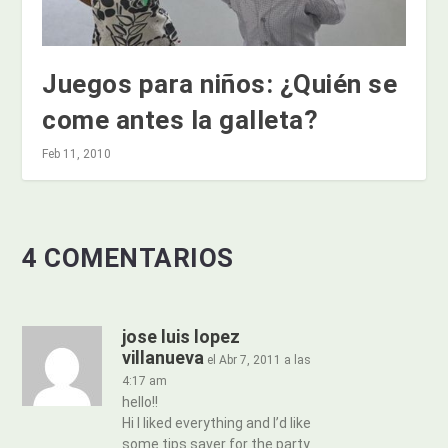
Juegos para niños: ¿Quién se
come antes la galleta?
Feb 11, 2010
4 COMENTARIOS
jose luis lopez
villanueva
el Abr 7, 2011 a las
4:17 am
hello!!
Hi I liked everything and I’d like
some tips saver for the party