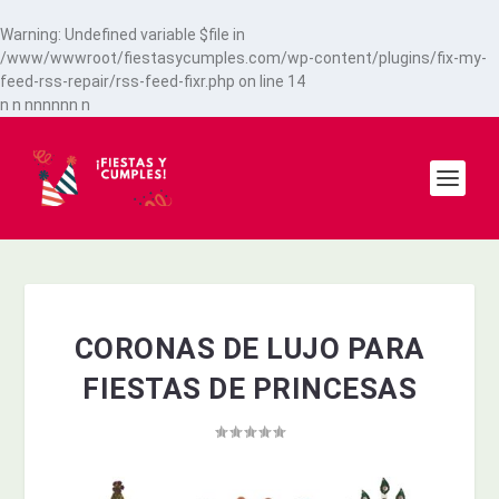
Warning
: Undefined variable $file in
/www/wwwroot/fiestasycumples.com/wp-content/plugins/fix-my-
feed-rss-repair/rss-feed-fixr.php
on line
14
n
n
n
n
n
n
n
n
n
CORONAS DE LUJO PARA
FIESTAS DE PRINCESAS